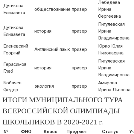
Лебедева
Дутикова
обществознание
призер
Ирина
Елизавета
Сергеевна
Пигулевская
Дутикова
история
призер
Ирина
Елизавета
Владимировна
Еленевский
Юрко Юлия
Английский язык
призер
Георгий
Николаевна
Пигулевская
Герасимов
история
призер
Ирина
Глеб
Владимировна
Бобачев
Амирова
экология
призер
Федор
Ирина Львовна
ИТОГИ МУНИЦИПАЛЬНОГО ТУРА
ВСЕРОССИЙСКОЙ ОЛИМПИАДЫ
ШКОЛЬНИКОВ В 2020-2021 г.
№
ФИО
Класс
Предмет
Статус
У