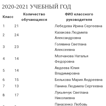
2020-2021 УЧЕБНЫЙ ГОД
Количество
ФИО классного
Класс
обучающихся
руководителя
1
21
Лебедева Ирина Сергеевна
Казакова Людмила
2
24
Александровна
Голявина Светлана
3
23
Алексеевна
Молчанова Наталья
4
14
Федоровна
Авдеева Юлия
5
14
Владимировна
6
15
Белькова Мария Андреевна
7
13
Панина Людмила Сергеевна
Лукьянчук Светлана
8
17
Николаевна
Панасенко Любовь