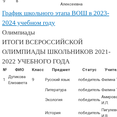
9
8
Алексеевна
График школьного этапа ВОШ в 2023-
2024 учебном году
Олимпиады
ИТОГИ ВСЕРОССИЙСКОЙ
ОЛИМПИАДЫ ШКОЛЬНИКОВ 2021-
2022 УЧЕБНОГО ГОДА
№
ФИО
Класс
Предмет
Статус
Учите
Дутикова
1
9
Русский язык
победитель
Филина Т
Елизавета
Литература
победитель
Филина Т
Амиров
Экология
победитель
И.Л.
Пигулев
История
победитель
И.В.