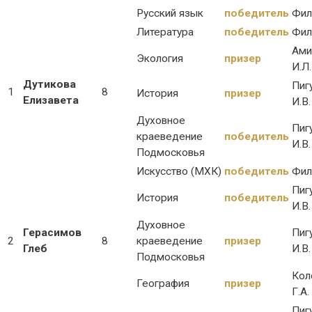
Русский язык
победитель
Фил
Литература
победитель
Фил
Ами
Экология
призер
И.Л.
Дутикова
Пиг
1
8
История
призер
Елизавета
И.В.
Духовное
Пиг
краеведение
победитель
И.В.
Подмосковья
Искусство (МХК)
победитель
Фил
Пиг
История
победитель
И.В.
Духовное
Герасимов
Пиг
2
8
краеведение
призер
Глеб
И.В.
Подмосковья
Кол
География
призер
Г.А.
Пиг