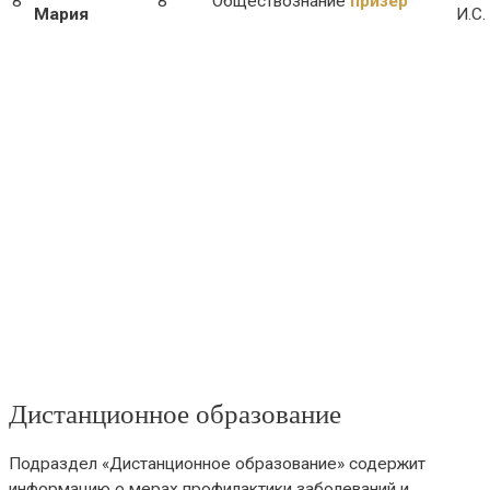
8
8
Обществознание
призер
Мария
И.С.
Дистанционное образование
Подраздел «Дистанционное образование» содержит
информацию о мерах профилактики заболеваний и