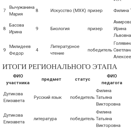
Вычужанина
7
8
Искусство (МХК)
призер
Филина Т
Мария
Амиров
Басова
8
9
Биология
призер
Ирина
Ирина
Львовна
Голявин
Милидеев
Литературное
9
4
победитель
Светлан
Федор
чтение
Алексее
ИТОГИ РЕГИОНАЛЬНОГО ЭТАПА
ФИО
ФИО
предмет
статус
участника
педагога
Филина
Дутикова
Русский язык
победитель
Татьяна
Елизавета
Викторовна
Филина
Дутикова
литература
победитель
Татьяна
Елизавета
Викторовна