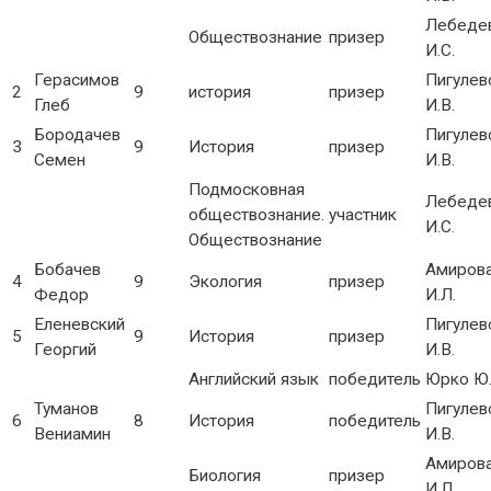
Лебеде
Обществознание
призер
И.С.
Герасимов
Пигулев
2
9
история
призер
Глеб
И.В.
Бородачев
Пигулев
3
9
История
призер
Семен
И.В.
Подмосковная
Лебеде
обществознание.
участник
И.С.
Обществознание
Бобачев
Амиров
4
9
Экология
призер
Федор
И.Л.
Еленевский
Пигулев
5
9
История
призер
Георгий
И.В.
Английский язык
победитель
Юрко Ю.
Туманов
Пигулев
6
8
История
победитель
Вениамин
И.В.
Амиров
Биология
призер
И.Л.