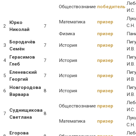
Леб
Обществознание
победитель
И.С.
Лук
Математика
призер
Юрко
С.Н.
2
7
Николай
Физика
призер
Пани
Бородачёв
Пиг
3
7
История
призер
Семён
И.В.
Герасимов
Пиг
4
7
История
призер
Глеб
И.В.
Еленевский
Пиг
5
7
История
призер
Георгий
И.В.
Новгородова
Пиг
6
8
История
призер
Варвара
И.В.
Леб
Обществознание
призер
И.С.
Суднищикова
7
8
Светлана
Лук
Математика
призер
С.Н.
Егорова
Леб