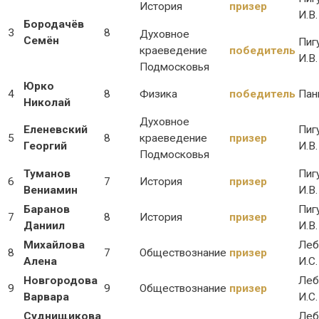
История
призер
И.В.
Бородачёв
3
8
Духовное
Семён
Пиг
краеведение
победитель
И.В.
Подмосковья
Юрко
4
8
Физика
победитель
Пан
Николай
Духовное
Еленевский
Пиг
5
8
краеведение
призер
Георгий
И.В.
Подмосковья
Туманов
Пиг
6
7
История
призер
Вениамин
И.В.
Баранов
Пиг
7
8
История
призер
Даниил
И.В.
Михайлова
Леб
8
7
Обществознание
призер
Алена
И.С.
Новгородова
Леб
9
9
Обществознание
призер
Варвара
И.С.
Суднищикова
Леб