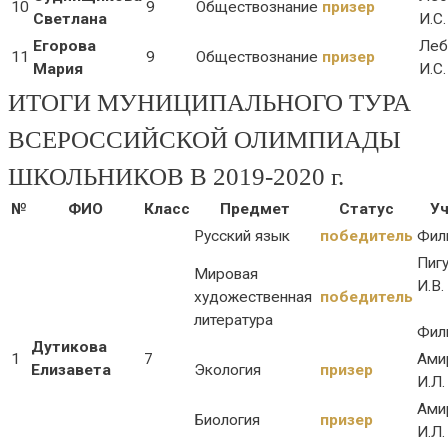
10
9
Обществознание
призер
Светлана
И.С.
Егорова
Леб
11
9
Обществознание
призер
Мария
И.С.
ИТОГИ МУНИЦИПАЛЬНОГО ТУРА
ВСЕРОССИЙСКОЙ ОЛИМПИАДЫ
ШКОЛЬНИКОВ В 2019-2020 г.
№
ФИО
Класс
Предмет
Статус
Уч
Русский язык
победитель
Фили
Пиг
Мировая
И.В.
художественная
победитель
литература
Фили
Дутикова
1
7
Ами
Елизавета
Экология
призер
И.Л.
Ами
Биология
призер
И.Л.