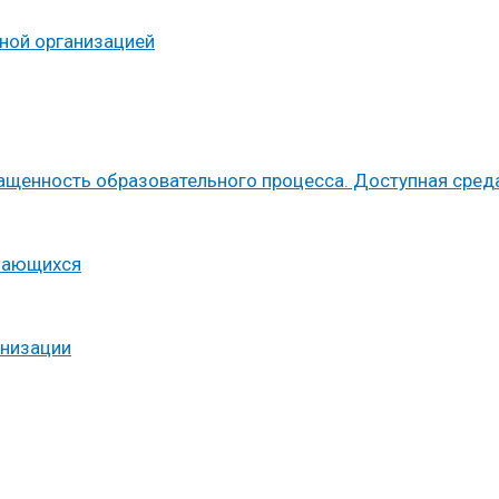
ьной организацией
ащенность образовательного процесса. Доступная сред
учающихся
анизации