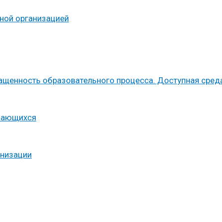
ьной организацией
ащенность образовательного процесса. Доступная сред
учающихся
анизации